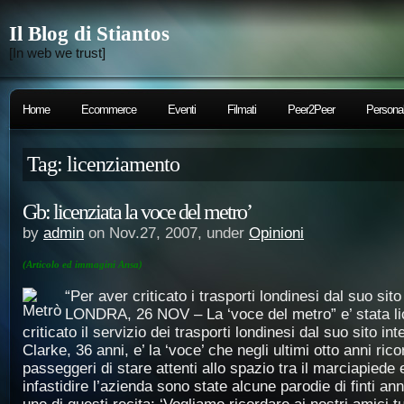
Il Blog di Stiantos
[In web we trust]
Home
Ecommerce
Eventi
Filmati
Peer2Peer
Persona
Tag: licenziamento
Gb: licenziata la voce del metro’
by
admin
on Nov.27, 2007, under
Opinioni
(Articolo ed immagini Ansa)
“Per aver criticato i trasporti londinesi dal suo sit
LONDRA, 26 NOV – La ‘voce del metro” e’ stata li
criticato il servizio dei trasporti londinesi dal suo sito i
Clarke, 36 anni, e’ la ‘voce’ che negli ultimi otto anni ric
passeggeri di stare attenti allo spazio tra il marciapiede e
infastidire l’azienda sono state alcune parodie di finti a