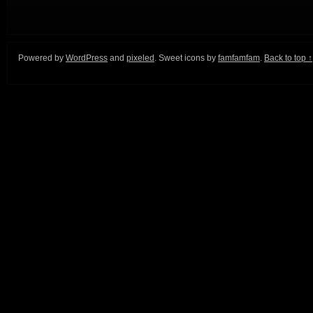
Powered by
WordPress
and
pixeled
. Sweet icons by
famfamfam
.
Back to top ↑