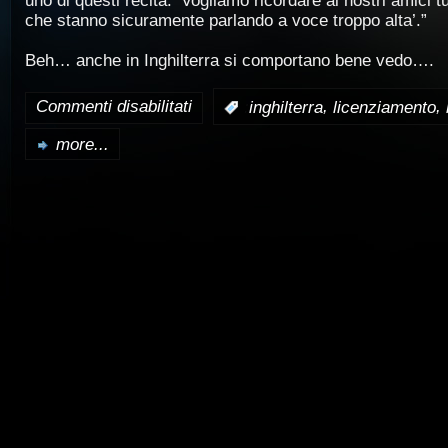
uno di questi recita: ‘Vogliamo ricordare ai nostri amici t
che stanno sicuramente parlando a voce troppo alta’.”
Beh… anche in Inghilterra si comportano bene vedo….
Commenti disabilitati
,
,
:
inghilterra
licenziamento
su
more...
Gb:
licenziata
la
voce
del
metro’