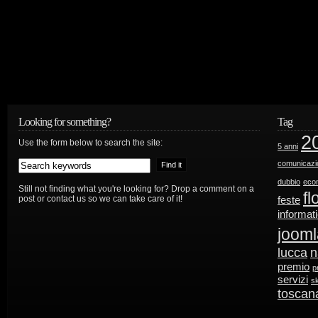
Looking for something?
Tag
2
Use the form below to search the site:
5 anni
comunicazi
dubbio
eco
Still not finding what you're looking for? Drop a comment on a
fl
post or contact us so we can take care of it!
feste
informat
jooml
lucca
n
premio
p
servizi
s
toscan