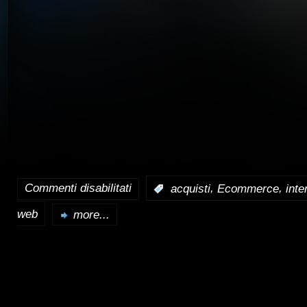
Commenti disabilitati
,
,
:
acquisti
Ecommerce
inte
su
web
Non
more...
aver
paura
dell’e-