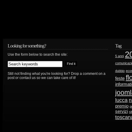
Looking for something?
Tag
2
Use the form below to search the site:
5 anni
comunicazi
dubbio
eco
Still not finding what you're looking for? Drop a comment on a
fl
post or contact us so we can take care of it!
feste
informat
jooml
lucca
n
premio
p
servizi
s
toscan