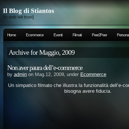
Il Blog di Stiantos
[In web we trust]
Home
Ecommerce
Eventi
Filmati
Peer2Peer
Persona
Archive for Maggio, 2009
Non aver paura dell’e-commerce
by
admin
on Mag.12, 2009, under
Ecommerce
Un simpatico filmato che illustra la funzionalità dell’e-
bisogna avere fiducia.