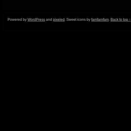
Powered by
WordPress
and
pixeled
. Sweet icons by
famfamfam
.
Back to top ↑